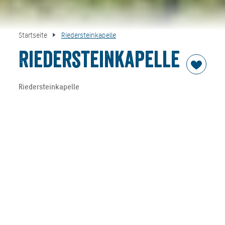
Startseite
Riedersteinkapelle
Riedersteinkapelle
Riedersteinkapelle
Die Riedersteinkapelle ist eine kleine neugotische
Kapelle auf dem 1.207 m hohen Felssporn Riederstein
über dem Tegernsee. Der Sporn ragt etwa 150 Meter
nahezu senkrecht über den als Galaun bekannten
Aussichtspunkt mit Gasthof
am Hang der
Baumgartenschneid. Von der Kapelle hat man einen
weiten Blick auf den Tegernsee und in das Tal der
Weissach.
Das Bauwerk bietet mit einer Länge von knapp fünf