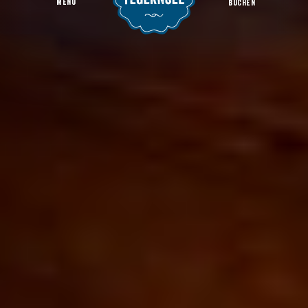
MENU
BUCHEN
Gastronomie
Startseite
Region & Orte
Bad Wiessee