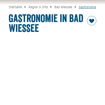
Startseite
Region & Orte
Bad Wiessee
Gastronomie
Gastronomie in Bad
Wiessee
Lecker und frisch, regional und international, traditionell
und modern, in Bad Wiessees Gastronomie-Szene wird
Ihnen alles geboten. Suchene Sie sich Ihren
"Leckerbissen" hier aus.