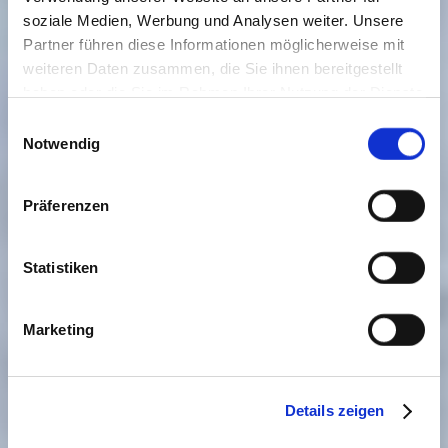
soziale Medien, Werbung und Analysen weiter. Unsere
Partner führen diese Informationen möglicherweise mit
weiteren Daten zusammen, die Sie ihnen bereitgestellt
haben oder die Sie im Rahmen Ihrer Nutzung der Dienste
gesammelt haben. Sie geben Einwilligung zu unseren
Einwilligungsauswahl
Cookies, wenn Sie unsere Webseite weiterhin nutzen.
Notwendig
Präferenzen
Statistiken
Marketing
Details zeigen