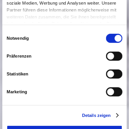
soziale Medien, Werbung und Analysen weiter. Unsere
Partner führen diese Informationen möglicherweise mit
weiteren Daten zusammen, die Sie ihnen bereitgestellt
haben oder die Sie im Rahmen Ihrer Nutzung der Dienste
gesammelt haben. Sie geben Einwilligung zu unseren
Einwilligungsauswahl
Cookies, wenn Sie unsere Webseite weiterhin nutzen.
Notwendig
Präferenzen
Statistiken
Marketing
Details zeigen