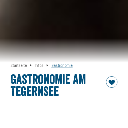
Startseite
Infos
Gastronomie
Gastronomie am
Tegernsee
Als einer von 100 ausgezeichneten Genussorten in Bayern
finden sie in der Urlaubsregion DER TEGERNSEE etwas für
jeden Geschmack. Von der Sternegastronomie bis zur