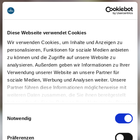
Diese Webseite verwendet Cookies
Wir verwenden Cookies, um Inhalte und Anzeigen zu
personalisieren, Funktionen für soziale Medien anbieten
zu können und die Zugriffe auf unsere Website zu
analysieren. Außerdem geben wir Informationen zu Ihrer
Verwendung unserer Website an unsere Partner für
soziale Medien, Werbung und Analysen weiter. Unsere
Partner führen diese Informationen möglicherweise mit
weiteren Daten zusammen, die Sie ihnen bereitgestellt
haben oder die Sie im Rahmen Ihrer Nutzung der Dienste
gesammelt haben. Sie geben Einwilligung zu unseren
Einwilligungsauswahl
Cookies, wenn Sie unsere Webseite weiterhin nutzen.
Notwendig
Präferenzen