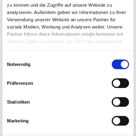
zu können und die Zugriffe auf unsere Website zu
sende uns direkt deine Initiativbewerbung an
analysieren. Außerdem geben wir Informationen zu Ihrer
personal@tegernsee.com
zu.
Verwendung unserer Website an unsere Partner für
soziale Medien, Werbung und Analysen weiter. Unsere
AKTUELLE
Partner führen diese Informationen möglicherweise mit
weiteren Daten zusammen, die Sie ihnen bereitgestellt
STELLENANGEBOTE:
haben oder die Sie im Rahmen Ihrer Nutzung der Dienste
gesammelt haben. Sie geben Einwilligung zu unseren
Einwilligungsauswahl
Cookies, wenn Sie unsere Webseite weiterhin nutzen.
Notwendig
Präferenzen
Statistiken
AUF DEM LAUFENDEN
Marketing
BLEIBEN