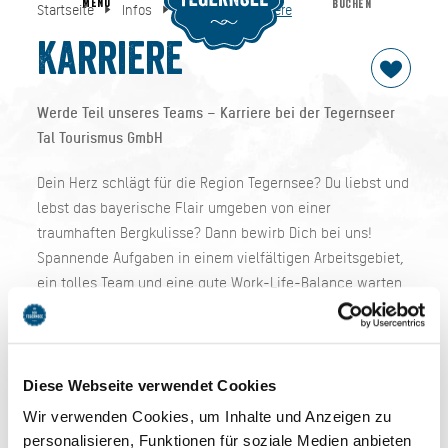
MENU
BUCHEN
Startseite
Infos
Service
Karriere
Karriere
Startseite
Infos
Service
Karriere
Werde Teil unseres Teams – Karriere bei der Tegernseer
Tal Tourismus GmbH
Dein Herz schlägt für die Region Tegernsee? Du liebst und
lebst das bayerische Flair umgeben von einer
traumhaften Bergkulisse? Dann bewirb Dich bei uns!
Spannende Aufgaben in einem vielfältigen Arbeitsgebiet,
ein tolles Team und eine gute Work-Life-Balance warten
auf Dich.
>>
Zum Karriereportal der Tegernseer Tal Tourismus GmbH
Diese Webseite verwendet Cookies
Wir verwenden Cookies, um Inhalte und Anzeigen zu
Ist gerade keine passende Stelle für Dich
personalisieren, Funktionen für soziale Medien anbieten
ausgeschrieben? Informiere dich gerne bei uns oder