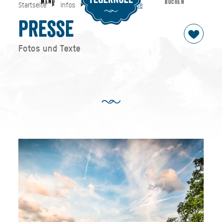
MENU
BUCHEN
Startseite
Infos
Service
Presse
Presse
Startseite
Infos
Service
Presse
Fotos und Texte