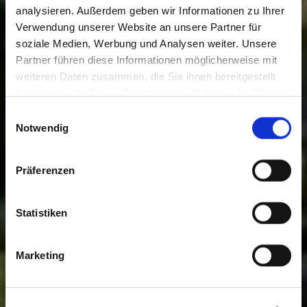
analysieren. Außerdem geben wir Informationen zu Ihrer
Verwendung unserer Website an unsere Partner für
soziale Medien, Werbung und Analysen weiter. Unsere
Partner führen diese Informationen möglicherweise mit
weiteren Daten zusammen, die Sie ihnen bereitgestellt
haben oder die Sie im Rahmen Ihrer Nutzung der Dienste
gesammelt haben. Sie geben Einwilligung zu unseren
Einwilligungsauswahl
Cookies, wenn Sie unsere Webseite weiterhin nutzen.
Notwendig
Präferenzen
Statistiken
Marketing