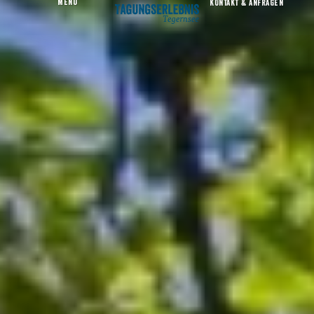
MENU
KONTAKT & ANFRAGEN
Der LEEBERGHOF/ Tagungslocation
Startseite
Tagungserlebnis