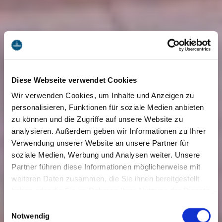
Diese Webseite verwendet Cookies
Wir verwenden Cookies, um Inhalte und Anzeigen zu
personalisieren, Funktionen für soziale Medien anbieten
zu können und die Zugriffe auf unsere Website zu
analysieren. Außerdem geben wir Informationen zu Ihrer
Verwendung unserer Website an unsere Partner für
soziale Medien, Werbung und Analysen weiter. Unsere
Partner führen diese Informationen möglicherweise mit
weiteren Daten zusammen, die Sie ihnen bereitgestellt
haben oder die Sie im Rahmen Ihrer Nutzung der Dienste
gesammelt haben. Sie geben Einwilligung zu unseren
Einwilligungsauswahl
Cookies, wenn Sie unsere Webseite weiterhin nutzen.
Notwendig