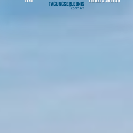
MENU
KONTAKT & ANFRAGEN
Hotel Bussi Baby/ Tagungslocation
Startseite
Tagungserlebnis