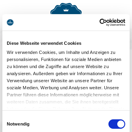
MENU
BUCHEN
Diese Webseite verwendet Cookies
AUF DEM LAUFENDEN
Wir verwenden Cookies, um Inhalte und Anzeigen zu
personalisieren, Funktionen für soziale Medien anbieten
BLEIBEN
zu können und die Zugriffe auf unsere Website zu
analysieren. Außerdem geben wir Informationen zu Ihrer
Verwendung unserer Website an unsere Partner für
soziale Medien, Werbung und Analysen weiter. Unsere
Partner führen diese Informationen möglicherweise mit
weiteren Daten zusammen, die Sie ihnen bereitgestellt
haben oder die Sie im Rahmen Ihrer Nutzung der Dienste
Jetzt anmelden
gesammelt haben. Sie geben Einwilligung zu unseren
Einwilligungsauswahl
Cookies, wenn Sie unsere Webseite weiterhin nutzen.
Notwendig