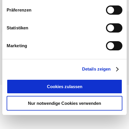
Präferenzen
Sprache wählen:
DE
EN
IT
Statistiken
Kontakt
TegernseeCard
Prospekte
Anreise
Presse
Karriere
Impressum
Datenschutz
Über uns
Marketing
Bayern - traditionell anders
Details zeigen
Cookies zulassen
Nur notwendige Cookies verwenden