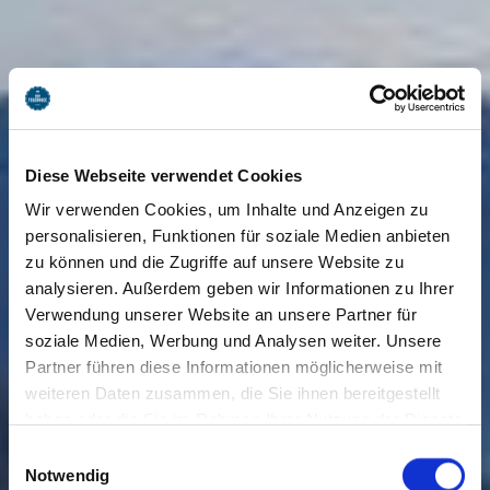
Diese Webseite verwendet Cookies
Wir verwenden Cookies, um Inhalte und Anzeigen zu
personalisieren, Funktionen für soziale Medien anbieten
zu können und die Zugriffe auf unsere Website zu
analysieren. Außerdem geben wir Informationen zu Ihrer
Verwendung unserer Website an unsere Partner für
soziale Medien, Werbung und Analysen weiter. Unsere
Partner führen diese Informationen möglicherweise mit
weiteren Daten zusammen, die Sie ihnen bereitgestellt
haben oder die Sie im Rahmen Ihrer Nutzung der Dienste
gesammelt haben. Sie geben Einwilligung zu unseren
Einwilligungsauswahl
Cookies, wenn Sie unsere Webseite weiterhin nutzen.
Notwendig