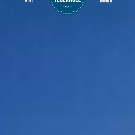
MENU
BUCHEN
Schneebericht
Startseite
Infos
Wetter & Webcams