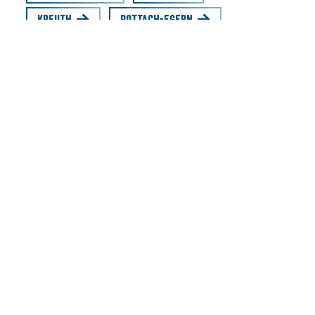
Kreuth
Rottach-Egern
Tegernsee
Hier finden Sie den aktuellen Schneebericht für die fünf
Orte rings um den Tegernsee sowie Detailinformationen
zu den Wintersportbedingungen auf Pisten, Loipen,
Rodelbahnen und Eisplätzen.