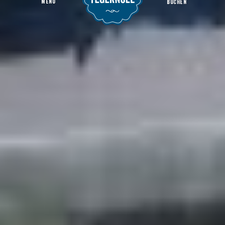
MENU
BUCHEN
Gastgeber
Startseite
Region & Orte
Kreuth