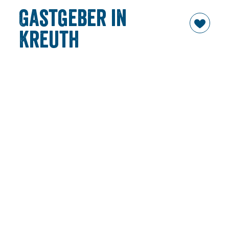
Gastgeber in
Kreuth
Bayerisch, urgemütlich, hochwertig und oft auch
sportlich - so sind Sie, unsere Gastgeber in Kreuth. Bis
ganz hinter ins Tal ist für jeden Geldbeutel und
Wunsch das Richtige dabei.
Die Reihenfolge der Suchergebnisse erfolgt nach einem
Zufallsprinzip und unterliegt keiner weiteren Gewichtung
außer Ihren gesetzten Filtern.