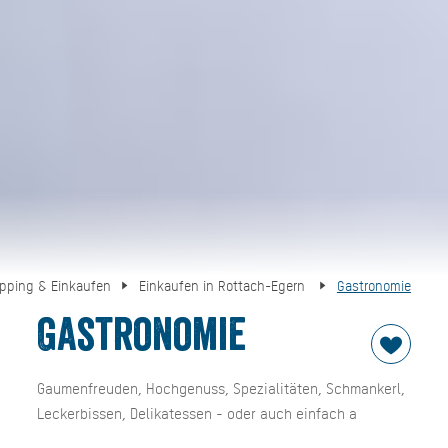
pping & Einkaufen
Einkaufen in Rottach-Egern
Gastronomie
Gastronomie
Gaumenfreuden, Hochgenuss, Spezialitäten, Schmankerl,
Leckerbissen, Delikatessen - oder auch einfach a
gscheids Essen. Rottach-Egern tischt auf und das nicht