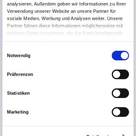
analysieren. Außerdem geben wir Informationen zu Ihrer
Verwendung unserer Website an unsere Partner für
soziale Medien, Werbung und Analysen weiter. Unsere
Partner führen diese Informationen möglicherweise mit
weiteren Daten zusammen, die Sie ihnen bereitgestellt
haben oder die Sie im Rahmen Ihrer Nutzung der Dienste
gesammelt haben. Sie geben Einwilligung zu unseren
Einwilligungsauswahl
Cookies, wenn Sie unsere Webseite weiterhin nutzen.
Notwendig
Präferenzen
Statistiken
Marketing