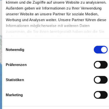
können und die Zugriffe auf unsere Website zu analysieren.
Abwechslungsreiche und sehr schneesichere Loipe.
Außerdem geben wir Informationen zu Ihrer Verwendung
Weitere Infos
unserer Website an unsere Partner für soziale Medien,
Werbung und Analysen weiter. Unsere Partner führen diese
Informationen möglicherweise mit weiteren Daten
LOIPE WILDBAD KREUTH - KLAMM
zusammen, die Sie ihnen bereitgestellt haben oder die Sie
im Rahmen Ihrer Nutzung der Dienste gesammelt haben.
Sie geben Einwilligung zu unseren Cookies, wenn Sie
Einwilligungsauswahl
unsere Webseite weiterhin nutzen.
Notwendig
Präferenzen
Statistiken
Marketing