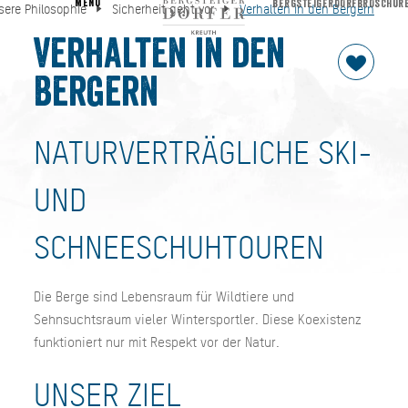
MENU
BERGSTEIGERDORFBROSCHÜR
sere Philosophie
Sicherheit geht vor
Verhalten in den Bergern
Verhalten in den Bergern
Unsere Philosophie
Sicherheit geht vor
Verhalten in den
Bergern
NATURVERTRÄGLICHE SKI-
UND
SCHNEESCHUHTOUREN
Die Berge sind Lebensraum für Wildtiere und
Sehnsuchtsraum vieler Wintersportler. Diese Koexistenz
funktioniert nur mit Respekt vor der Natur.
UNSER ZIEL