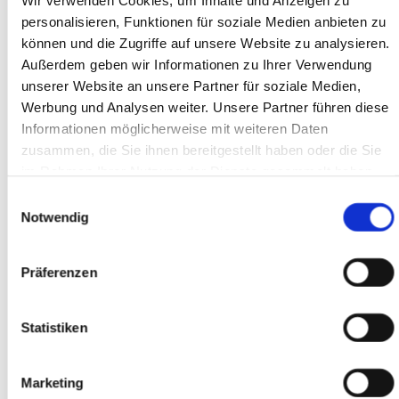
Wir verwenden Cookies, um Inhalte und Anzeigen zu
kann. Häufige Störungen können zum Tod des Wildtieres
personalisieren, Funktionen für soziale Medien anbieten zu
führen.
können und die Zugriffe auf unsere Website zu analysieren.
Außerdem geben wir Informationen zu Ihrer Verwendung
Unsere Routen- und Schutzgebietsempfehlungen helfen
unserer Website an unsere Partner für soziale Medien,
Ihnen dabei, so rücksichtsvoll und umweltfreundlich wie
Werbung und Analysen weiter. Unsere Partner führen diese
möglich draußen unterwegs zu sein.
Informationen möglicherweise mit weiteren Daten
zusammen, die Sie ihnen bereitgestellt haben oder die Sie
Mehr zu diesem Thema finden Sie in unserer
im Rahmen Ihrer Nutzung der Dienste gesammelt haben.
Bergsteigerdorf-Broschüre
.
Sie geben Einwilligung zu unseren Cookies, wenn Sie
Einwilligungsauswahl
unsere Webseite weiterhin nutzen.
WEITERE HILFREICHE
Notwendig
INFORMATIONEN ZU DEN
Präferenzen
SCHUTZGEBIETEN
Statistiken
Alpenverein - Natürlich auf Tour
Marketing
Alpenverein Aktiv