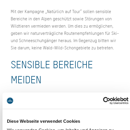
Mit der Kampagne „Natürlich auf Tour“ sollen sensible
Bereiche in den Alpen geschützt sowie Störungen von
Wildtieren vermieden werden. Um dies zu ermöglichen,
geben wir naturverträgliche Routenempfehlungen für Ski-
und Schneeschuhgänger heraus. Im Gegenzug bitten wir
Sie darum, keine Wald-Wild-Schongebiete zu betreten.
SENSIBLE BEREICHE
MEIDEN
Der Bergwald und der Bereich der Waldgrenze bieten
Lebensraum für gefährdete Tierarten, beispielsweise
Rauhfußhühner. Die Flucht bei Störungen der Tiere
benötigt viel Energie, welche in den Wintermonaten
Diese Webseite verwendet Cookies
durch Nahrungsknappheit kaum wiedergewonnen werden