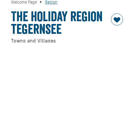
Welcome Page
Region
The holiday region
tegernsee
Towns and Villages
Lake Tegernsee
is many things at once: a cultural
landscape and hub of creativity, a peaceful retreat and
region of culinary pleasures, a farmland and playing field.
Enjoy mountains and the lake, tradition and vision,
reflection and fun.
Welcome to Lake Tegernsee
– the holiday region in the
Miesbach district of Upper Bavaria. There are five villages
around Lake Tegernsee, each special in its own
way. Discover the individuality of each city.