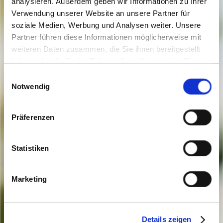
analysieren. Außerdem geben wir Informationen zu Ihrer
Verwendung unserer Website an unsere Partner für
soziale Medien, Werbung und Analysen weiter. Unsere
Partner führen diese Informationen möglicherweise mit
weiteren Daten zusammen, die Sie ihnen bereitgestellt
haben oder die Sie im Rahmen Ihrer Nutzung der Dienste
gesammelt haben. Sie geben Einwilligung zu unseren
Einwilligungsauswahl
Cookies, wenn Sie unsere Webseite weiterhin nutzen.
Notwendig
Präferenzen
Statistiken
Marketing
Details zeigen