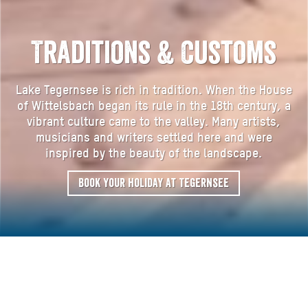
Traditions & Customs
Lake Tegernsee is rich in tradition. When the House
of Wittelsbach began its rule in the 18th century, a
vibrant culture came to the valley. Many artists,
musicians and writers settled here and were
inspired by the beauty of the landscape.
Book your holiday at Tegernsee