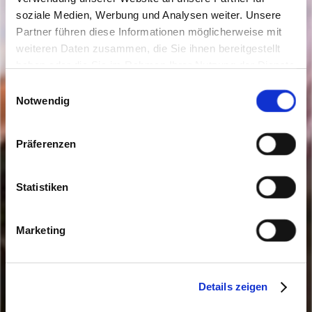
soziale Medien, Werbung und Analysen weiter. Unsere
Partner führen diese Informationen möglicherweise mit
weiteren Daten zusammen, die Sie ihnen bereitgestellt
haben oder die Sie im Rahmen Ihrer Nutzung der Dienste
gesammelt haben. Sie geben Einwilligung zu unseren
Einwilligungsauswahl
Cookies, wenn Sie unsere Webseite weiterhin nutzen.
Notwendig
Präferenzen
Statistiken
Marketing
Details zeigen