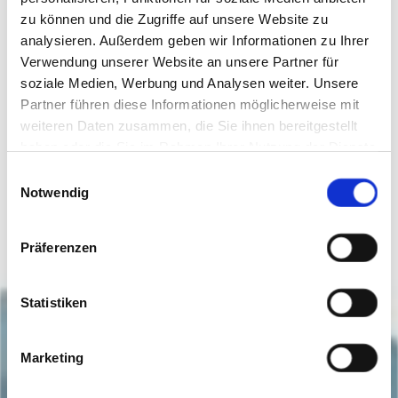
zu können und die Zugriffe auf unsere Website zu
analysieren. Außerdem geben wir Informationen zu Ihrer
Verwendung unserer Website an unsere Partner für
soziale Medien, Werbung und Analysen weiter. Unsere
Partner führen diese Informationen möglicherweise mit
weiteren Daten zusammen, die Sie ihnen bereitgestellt
haben oder die Sie im Rahmen Ihrer Nutzung der Dienste
gesammelt haben. Sie geben Einwilligung zu unseren
Einwilligungsauswahl
Cookies, wenn Sie unsere Webseite weiterhin nutzen.
Notwendig
Präferenzen
Statistiken
Marketing