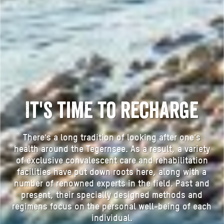
It's time to recharge
There's a long tradition of looking after one's
health around the Tegernsee. As a result, a variety
of exclusive convalescent care and rehabilitation
facilities have put down roots here, along with a
number of renowned experts in the field. Past and
present, their specially designed methods and
regimens focus on the personal well-being of each
individual.