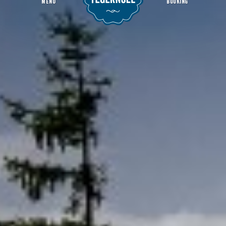
MENU
BOOKING
Wallbergbahn
Welcome Page
Experience
Activities