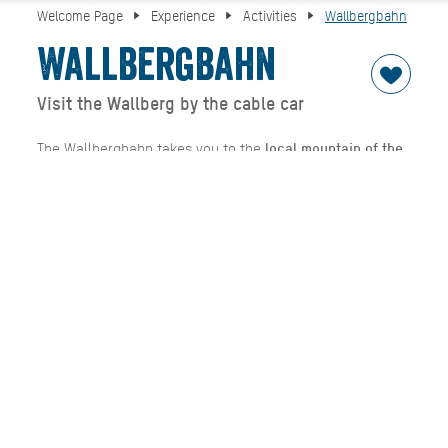
Welcome Page
Experience
Activities
Wallbergbahn
Wallbergbahn
Visit the Wallberg by the cable car
The Wallbergbahn takes you to the
local mountain of the
TEGERNSEE
holiday region,
the Wallberg
, in no time at all.
The
mountain station is 1624 meters above sea level.
From here you already have a
great view of the Tegernsee
lake
at your feet and the famous
Wallbergkircherl.
The
Wallberg panorama restaurant
is only a stone's throw
away. A
summit tour
can also be done from here in
around 45 minutes, but hiking boots are recommended.
With its
unique view of the Tegernsee and the
surrounding mountains
, Wallberg is a popular destination
for
hikers and mountain bikers
in summer. Because of its
mostly excellent thermals, it is also an
Eldorado for