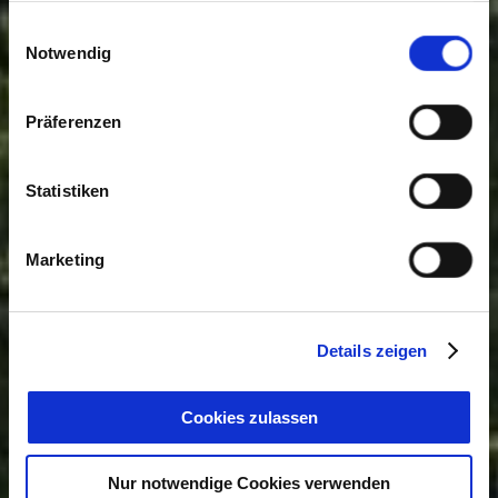
gesammelt haben. Sie geben Einwilligung zu unseren
Einwilligungsauswahl
Cookies, wenn Sie unsere Webseite weiterhin nutzen.
Notwendig
Präferenzen
Statistiken
Marketing
Details zeigen
Cookies zulassen
Nur notwendige Cookies verwenden