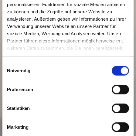
personalisieren, Funktionen für soziale Medien anbieten
zu können und die Zugriffe auf unsere Website zu
analysieren. Außerdem geben wir Informationen zu Ihrer
Verwendung unserer Website an unsere Partner für
soziale Medien, Werbung und Analysen weiter. Unsere
Partner führen diese Informationen möglicherweise mit
weiteren Daten zusammen, die Sie ihnen bereitgestellt
haben oder die Sie im Rahmen Ihrer Nutzung der Dienste
gesammelt haben. Sie geben Einwilligung zu unseren
Einwilligungsauswahl
Cookies, wenn Sie unsere Webseite weiterhin nutzen.
Notwendig
Präferenzen
Statistiken
Marketing