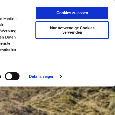
RVICE
PLANER
Cookies zulassen
le Medien
ir
Nur notwendige Cookies
, Werbung
verwenden
ren Daten
ienste
weiterhin
g
Details zeigen