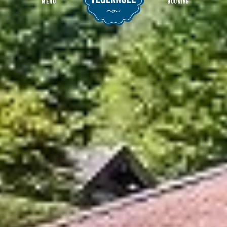
MENU
BOOKING
Mountain gastronomy Lieberhof
Welcome Page