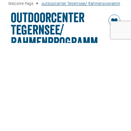
Welcome Page
outdoorcenter Tegernsee/ Rahmenprogramm
outdoorcenter
Tegernsee/
Rahmenprogramm
Request conference hotel
Contact
The outdoorcenter tailors group events to your company’s
individual wishes – on the beautiful shores of Lake
Tegernsee!
Our incentive programmes and activities treat you to the
most memorable experiences on offer in the Tegernsee
Valley. We facilitate high quality outdoor activities for
business events, incentives, teambuilding, leadership