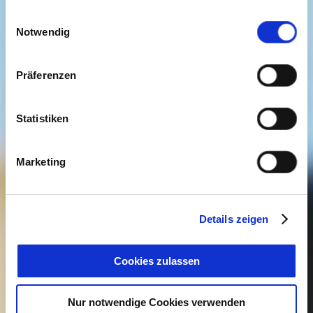
gesammelt haben. Sie geben Einwilligung zu unseren
Einwilligungsauswahl
Cookies, wenn Sie unsere Webseite weiterhin nutzen.
Notwendig
Präferenzen
Statistiken
Marketing
Details zeigen
Cookies zulassen
Nur notwendige Cookies verwenden