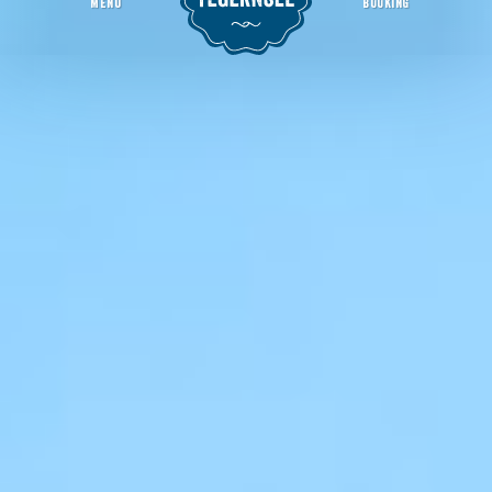
MENU
BOOKING
outdoorcenter Tegernsee/ Rahmenprogramm
Welcome Page