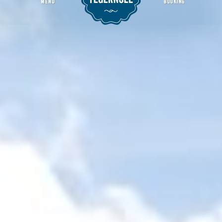
MENU
BOOKING
Südtiroler
Welcome Page