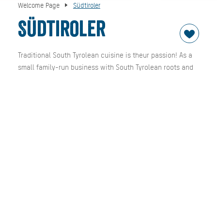
Welcome Page
Südtiroler
Südtiroler
Traditional South Tyrolean cuisine is theur passion! As a
small family-run business with South Tyrolean roots and
unusual opening times, the restaurant offers you South
Tyrolean dishes every day in summer. Located below the
church at the warm open-air swimming pool in Kreuth,
you can admire the mountains from the Setzberg over the
Blauberge to the Leonhardstein on the panorama terrace.
The dishes range from various pasta dishes to traditional
dumplings, all of which are prepared in-house according
to their own recipe. Even when the swimming pool is
closed, from September to November and Christmas to
March, the restaurant is there for you four days a week. It
will spoil you the South Tyrolean way with an extended
menu and even more specialties. Opening times: March