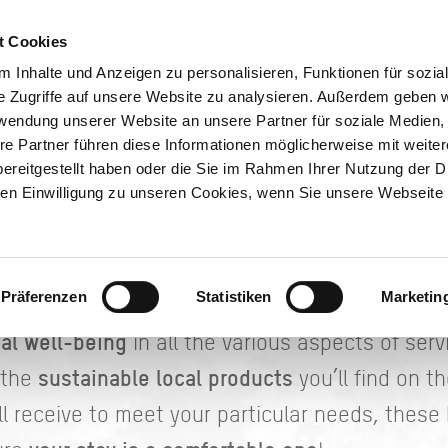
health Text
t Cookies
 health Text
 Inhalte und Anzeigen zu personalisieren, Funktionen für sozia
e Zugriffe auf unsere Website zu analysieren. Außerdem geben w
REGION
rwendung unserer Website an unsere Partner für soziale Medien
Send
 holiday flat, these are the places where health
BOOKING
SE
re Partner führen diese Informationen möglicherweise mit weite
ereitgestellt haben oder die Sie im Rahmen Ihrer Nutzung der D
various criteria and specially trained
e with
to l
n Einwilligung zu unseren Cookies, wenn Sie unsere Webseite 
and” accommodations
have been verified in line
ally trained to cater for your needs
.
Präferenzen
Statistiken
Marketin
n the field of health, they pay particular attent
al well-being
in all the various aspects of serv
sustainable local products
 the
you’ll find on t
ll receive to meet your particular needs, these 