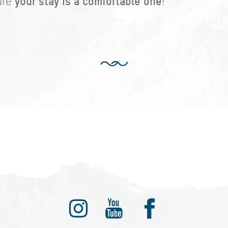
your stay is a comfortable one
ure
!
ditionell anders