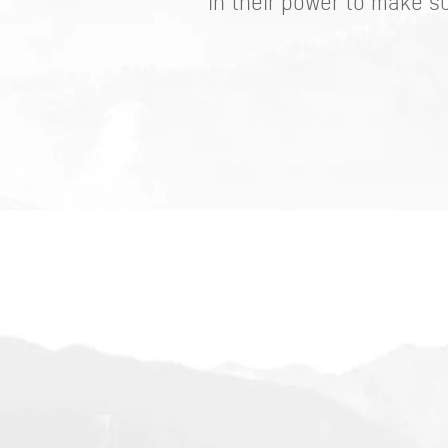
in their power to make s
Bayern - tra