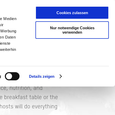
Cookies zulassen
le Medien
ir
Nur notwendige Cookies
, Werbung
verwenden
 is right at home. They
RVICE
PLANER
ren Daten
ienste
ook after you and your
weiterhin
 with criteria related to
g
Details zeigen
ion to their guests’
ice, nutrition, and
he breakfast table or the
hosts will do everything