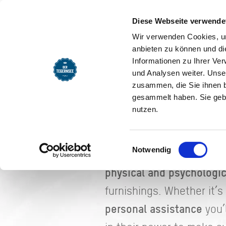
Welcome Page
Hosts for 
Diese Webseite verwende
Hosts for
Wir verwenden Cookies, um
anbieten zu können und di
EXPERIENCE
INFORMATION
Informationen zu Ihrer Ve
Whether it's a hotel or a
und Analysen weiter. Unse
zusammen, die Sie ihnen b
have been verified in lin
gesammelt haben. Sie gebe
“Gesundes L
well-being.
nutzen.
health tourism
speci
and
Einwilligungsauswahl
Notwendig
As our region's partners i
physical and psychologic
furnishings. Whether it’s
personal assistance
you’