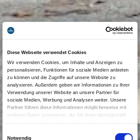
Diese Webseite verwendet Cookies
Wir verwenden Cookies, um Inhalte und Anzeigen zu
personalisieren, Funktionen für soziale Medien anbieten
zu können und die Zugriffe auf unsere Website zu
analysieren. Außerdem geben wir Informationen zu Ihrer
Verwendung unserer Website an unsere Partner für
soziale Medien, Werbung und Analysen weiter. Unsere
Partner führen diese Informationen möglicherweise mit
weiteren Daten zusammen, die Sie ihnen bereitgestellt
haben oder die Sie im Rahmen Ihrer Nutzung der Dienste
gesammelt haben. Sie geben Einwilligung zu unseren
Einwilligungsauswahl
Cookies, wenn Sie unsere Webseite weiterhin nutzen.
Notwendig