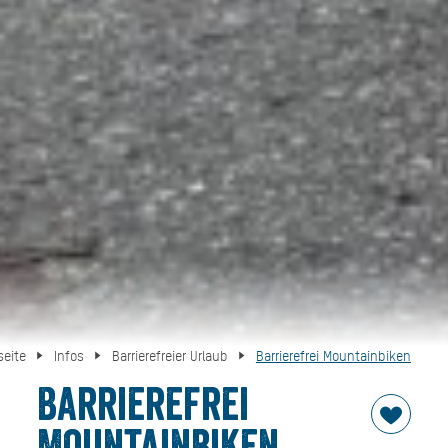
seite
Infos
Barrierefreier Urlaub
Barrierefrei Mountainbiken
Barrierefrei
Mountainbiken