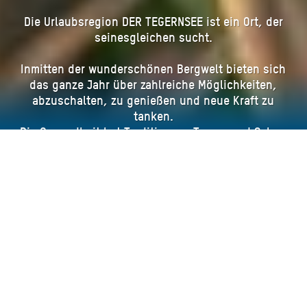
Die Urlaubsregion DER TEGERNSEE ist ein Ort, der
seinesgleichen sucht.
Inmitten der wunderschönen Bergwelt bieten sich
das ganze Jahr über zahlreiche Möglichkeiten,
abzuschalten, zu genießen und neue Kraft zu
tanken.
Die Gesundheit hat Tradition am Tegernsee! Schon
vor gut 500 Jahren kamen erste Pilger, die um die
Heilkraft des St. Quirinus-Öls wussten. Im 19.
Jahrhundert fand sich der Hochadel regelmäßig zu
Badekuren in Wildbad Kreuth ein und Anfang des
20. Jahrhunderts stieß man in Bad Wiessee auf die
stärksten Jod-Schwefelquellen Deutschlands, die
seitdem zu Heilzwecken genutzt werden.
Buchen Sie jetzt Ihren Urlaub