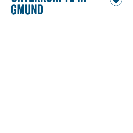
Gmund
In ruhiger und grüner Lage finden Sie in und um Gmund
gemütliche und traditionsreiche Unterkünfte. Oder wie
wäre es mal mit Urlaub auf dem Bauernhof, hier werden
Sie fündig.
Die Reihenfolge der Suchergebnisse erfolgt nach einem
Zufallsprinzip und unterliegt keiner weiteren Gewichtung
außer Ihren gesetzten Filtern.