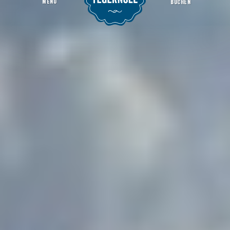
MENU
BUCHEN
Gastgeber
Startseite
Region & Orte
Gmund