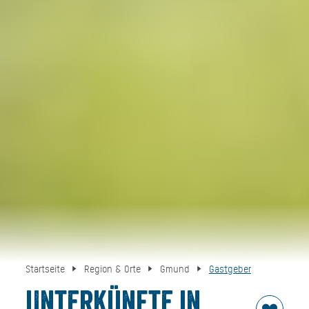
Startseite
Region & Orte
Gmund
Gastgeber
Unterkünfte in