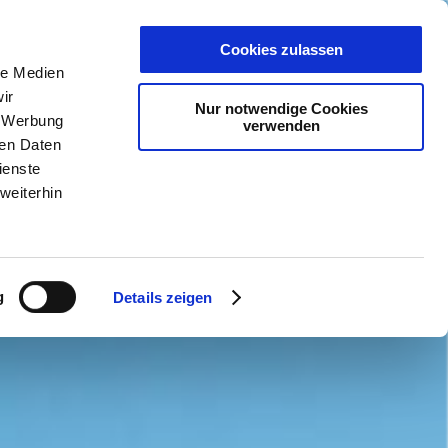
PLANER
KET
GUTSCHEINE
Cookies zulassen
le Medien
ir
Nur notwendige Cookies
, Werbung
verwenden
ren Daten
ienste
weiterhin
g
Details zeigen