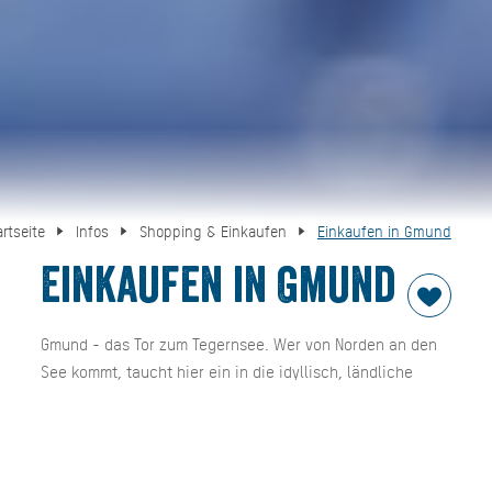
artseite
Infos
Shopping & Einkaufen
Einkaufen in Gmund
Einkaufen in Gmund
Gmund - das Tor zum Tegernsee. Wer von Norden an den
See kommt, taucht hier ein in die idyllisch, ländliche
Atmosphäre, der Urlaubsregion DER TEGERNSEE. Da ist ein
kleiner Stadtbummel doch genau das Richtige. In der
Ortschaft Gmund finden Sie von liebevoll eingerichteten
Dekorationsläden über Produkte des täglichen Bedarfs bis