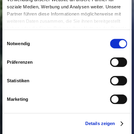
soziale Medien, Werbung und Analysen weiter. Unsere
Partner führen diese Informationen möglicherweise mit
weiteren Daten zusammen, die Sie ihnen bereitgestellt
haben oder die Sie im Rahmen Ihrer Nutzung der Dienste
gesammelt haben. Sie geben Einwilligung zu unseren
Einwilligungsauswahl
Cookies, wenn Sie unsere Webseite weiterhin nutzen.
Notwendig
Präferenzen
Statistiken
Marketing
Details zeigen