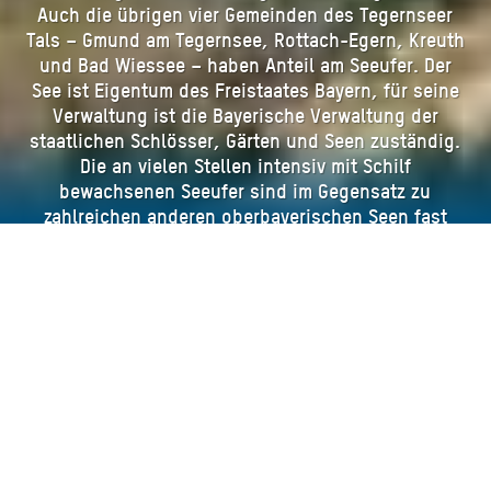
Auch die übrigen vier Gemeinden des Tegernseer
Tals – Gmund am Tegernsee, Rottach-Egern, Kreuth
und Bad Wiessee – haben Anteil am Seeufer. Der
See ist Eigentum des Freistaates Bayern, für seine
Verwaltung ist die Bayerische Verwaltung der
staatlichen Schlösser, Gärten und Seen zuständig.
Die an vielen Stellen intensiv mit Schilf
bewachsenen Seeufer sind im Gegensatz zu
zahlreichen anderen oberbayerischen Seen fast
vollständig öffentlich zugänglich.
Eine besondere Bedeutung hat der Tegernsee für
die Trinkwasserversorgung der Landeshauptstadt
München sowie als Hochwasserrückhaltebecken für
das untere Mangfalltal. Ein Anstauen des Sees
wurde bereits vor über hundert Jahren diskutiert.