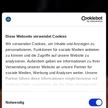
Diese Webseite verwendet Cookies
Wir verwenden Cookies, um Inhalte und Anzeigen zu
personalisieren, Funktionen für soziale Medien anbieten
zu können und die Zugriffe auf unsere Website zu
analysieren. Außerdem geben wir Informationen zu Ihrer
Verwendung unserer Website an unsere Partner für
soziale Medien, Werbung und Analysen weiter. Unsere
Partner führen diese Informationen möglicherweise mit
weiteren Daten zusammen, die Sie ihnen bereitgestellt
haben oder die Sie im Rahmen Ihrer Nutzung der Dienste
gesammelt haben. Sie geben Einwilligung zu unseren
Einwilligungsauswahl
Cookies, wenn Sie unsere Webseite weiterhin nutzen.
Notwendig