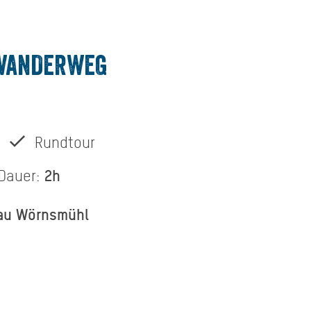
ANDERWEG W
Rundtour
2h
Dauer:
au Wörnsmühl