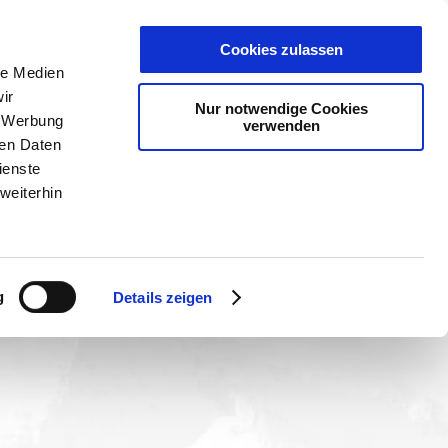
en
PLANER
KET
GUTSCHEINE
Cookies zulassen
 am
le Medien
ir
Nur notwendige Cookies
, Werbung
verwenden
ren Daten
ienste
weiterhin
n immer einzigartige
olgend aufgeführten
g
Details zeigen