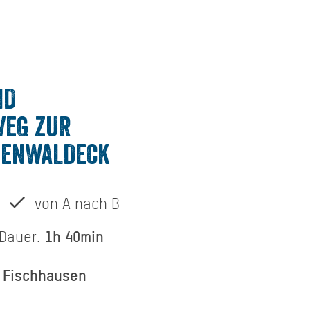
ND
EG ZUR
HENWALDECK
von A nach B
1h 40min
Dauer:
e Fischhausen