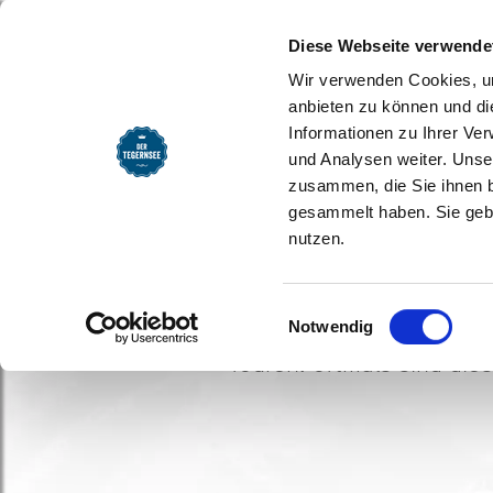
SEEMOMENTE
INFOS
REG
Startseite
Seemomente
Startseite
Seemomente
Urlaub mi
Diese Webseite verwende
Familienf
Wir verwenden Cookies, um
anbieten zu können und di
Tegernse
Informationen zu Ihrer Ve
und Analysen weiter. Unse
zusammen, die Sie ihnen b
gesammelt haben. Sie gebe
Wanderungen und Touren 
nutzen.
Erlebnisse.
Einwilligungsauswahl
Spaß, Abwechslung und ku
Notwendig
Touren. Oftmals sind die