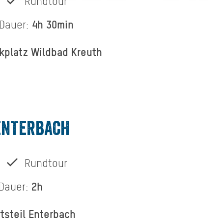
Rundtour
4h 30min
Dauer:
kplatz Wildbad Kreuth
ENTERBACH
Rundtour
2h
Dauer:
rtsteil Enterbach