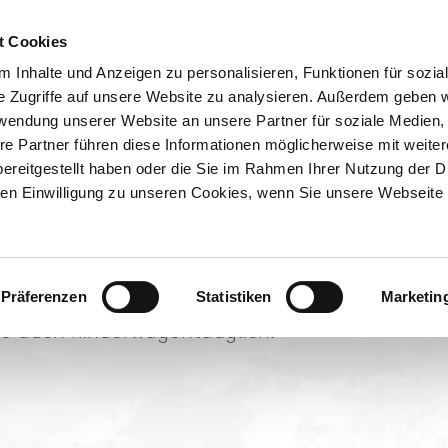
ION & ORTE
Suche abschicken
Urlaub mit der Familie
Familienfreundliche Tour
BUCHEN
TIC
Familienfreundliche Touren
t der Familie
t Cookies
reundliche Touren
 Inhalte und Anzeigen zu personalisieren, Funktionen für sozia
e Zugriffe auf unsere Website zu analysieren. Außerdem geben w
e
rwendung unserer Website an unsere Partner für soziale Medien
re Partner führen diese Informationen möglicherweise mit weite
ereitgestellt haben oder die Sie im Rahmen Ihrer Nutzung der D
n Einwilligung zu unseren Cookies, wenn Sie unsere Webseite 
mit Kindern sind abwechslungsreich und biete
rze Weile für die Kids versprechen die nachf
Präferenzen
Statistiken
Marketin
se auch kinderwagentauglich.