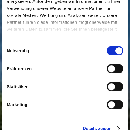
analysieren. Außerdem geben wir Informationen zu Ihrer
Verwendung unserer Website an unsere Partner für
soziale Medien, Werbung und Analysen weiter. Unsere
Partner führen diese Informationen möglicherweise mit
weiteren Daten zusammen, die Sie ihnen bereitgestellt
haben oder die Sie im Rahmen Ihrer Nutzung der Dienste
gesammelt haben. Sie geben Einwilligung zu unseren
Einwilligungsauswahl
Cookies, wenn Sie unsere Webseite weiterhin nutzen.
Notwendig
Präferenzen
Statistiken
Marketing
Details zeigen