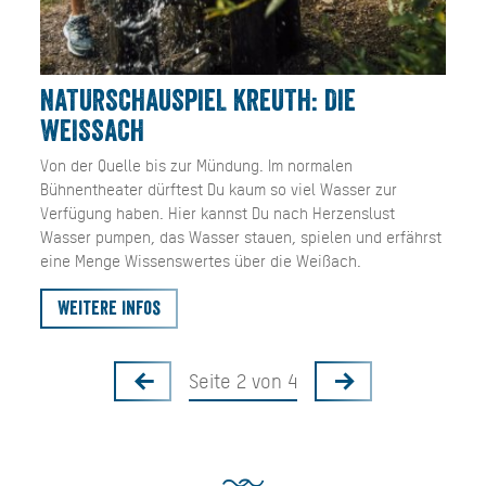
NATURSCHAUSPIEL KREUTH: DIE
WEISSACH
Von der Quelle bis zur Mündung. Im normalen
Bühnentheater dürftest Du kaum so viel Wasser zur
Verfügung haben. Hier kannst Du nach Herzenslust
Wasser pumpen, das Wasser stauen, spielen und erfährst
eine Menge Wissenswertes über die Weißach.
Weitere Infos
Seite 2 von 4