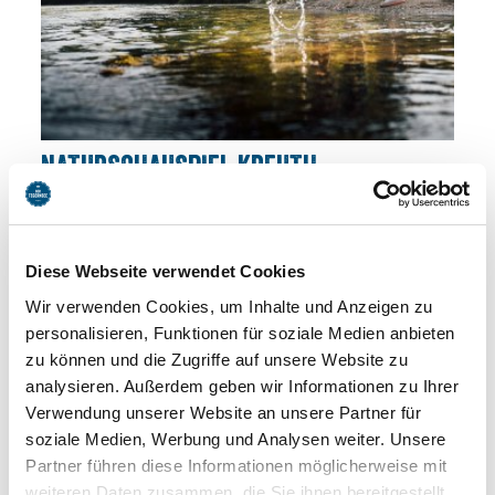
NATURSCHAUSPIEL KREUTH:
WASSERTIERE
Hier siehst Du faszinierende kleine Tiere. Wenn Du die
geheimnisvolle Welt der Wassertiere erkunden willst,
Diese Webseite verwendet Cookies
musst Du schon sehr genau suchen. Und - die Tiere in der
Weißach zeigen auch, wie gut die Wasserqualität ist.
Wir verwenden Cookies, um Inhalte und Anzeigen zu
personalisieren, Funktionen für soziale Medien anbieten
Weitere Infos
zu können und die Zugriffe auf unsere Website zu
analysieren. Außerdem geben wir Informationen zu Ihrer
Verwendung unserer Website an unsere Partner für
soziale Medien, Werbung und Analysen weiter. Unsere
Partner führen diese Informationen möglicherweise mit
weiteren Daten zusammen, die Sie ihnen bereitgestellt