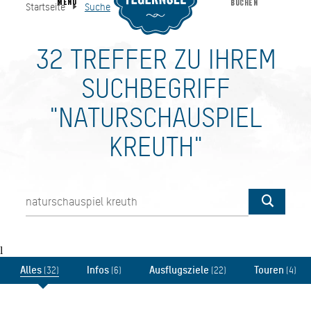
MENU
BUCHEN
Startseite
Suche
Suche
Startseite
32 TREFFER ZU IHREM
SUCHBEGRIFF
"NATURSCHAUSPIEL
KREUTH"
l
Alles
Infos
Ausflugsziele
Touren
(32)
(6)
(22)
(4)