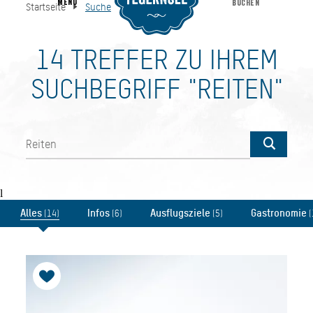
MENU
BUCHEN
Startseite
Suche
Suche
Startseite
14 TREFFER ZU IHREM
SUCHBEGRIFF "REITEN"
l
Alles
Infos
Ausflugsziele
Gastronomie
(14)
(6)
(5)
(