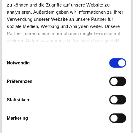
AUFERSTEHUNGSKIRCHE
zu können und die Zugriffe auf unsere Website zu
Unweit vom Kirchenfriedhof gelegener Gemeindefriedhof
analysieren. Außerdem geben wir Informationen zu Ihrer
Verwendung unserer Website an unsere Partner für
Weitere Infos
soziale Medien, Werbung und Analysen weiter. Unsere
Partner führen diese Informationen möglicherweise mit
weiteren Daten zusammen, die Sie ihnen bereitgestellt
haben oder die Sie im Rahmen Ihrer Nutzung der Dienste
gesammelt haben. Sie geben Einwilligung zu unseren
Einwilligungsauswahl
Cookies, wenn Sie unsere Webseite weiterhin nutzen.
Notwendig
Präferenzen
Statistiken
Marketing