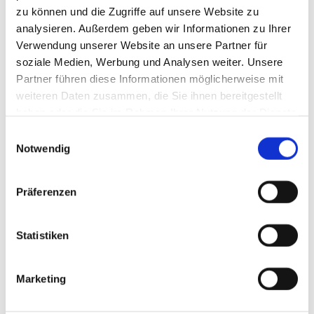
zu können und die Zugriffe auf unsere Website zu
Erlebnisse im Winter
analysieren. Außerdem geben wir Informationen zu Ihrer
Verwendung unserer Website an unsere Partner für
soziale Medien, Werbung und Analysen weiter. Unsere
am Tegernsee
Partner führen diese Informationen möglicherweise mit
weiteren Daten zusammen, die Sie ihnen bereitgestellt
haben oder die Sie im Rahmen Ihrer Nutzung der Dienste
gesammelt haben. Sie geben Einwilligung zu unseren
Einwilligungsauswahl
Cookies, wenn Sie unsere Webseite weiterhin nutzen.
Notwendig
Präferenzen
Statistiken
AUF DEM LAUFENDEN
Marketing
BLEIBEN