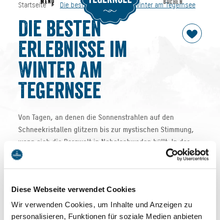
MENU
BUCHEN
Startseite
Die besten Erlebnisse im Winter am Tegernsee
Die besten Erlebnisse im Winter am Tegernsee
Startseite
Die besten
Erlebnisse im
Winter am
Tegernsee
Von Tagen, an denen die Sonnenstrahlen auf den
Schneekristallen glitzern bis zur mystischen Stimmung,
wenn sich die Bergwelt in Nebelschwaden hüllt: In der
Urlaubsregion DER TEGERNSEE hat jedes Wetter seinen
Zauber. Das sind unsere Lieblingstipps für den Winter:
Diese Webseite verwendet Cookies
Wir verwenden Cookies, um Inhalte und Anzeigen zu
Die besten
personalisieren, Funktionen für soziale Medien anbieten