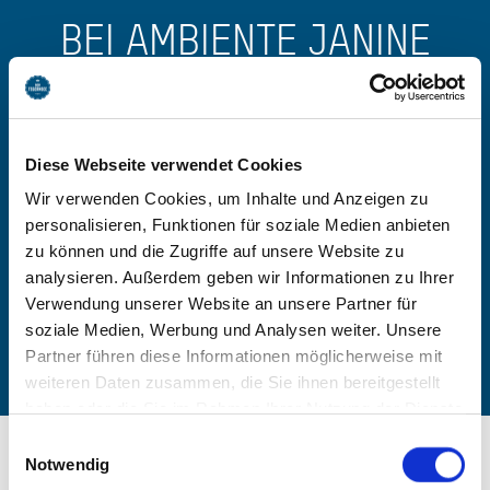
BEI AMBIENTE JANINE
BUCHEN
-
Diese Webseite verwendet Cookies
Wir verwenden Cookies, um Inhalte und Anzeigen zu
Anzahl Personen
personalisieren, Funktionen für soziale Medien anbieten
zu können und die Zugriffe auf unsere Website zu
analysieren. Außerdem geben wir Informationen zu Ihrer
Zimmer finden
Verwendung unserer Website an unsere Partner für
soziale Medien, Werbung und Analysen weiter. Unsere
Partner führen diese Informationen möglicherweise mit
weiteren Daten zusammen, die Sie ihnen bereitgestellt
haben oder die Sie im Rahmen Ihrer Nutzung der Dienste
gesammelt haben. Sie geben Einwilligung zu unseren
Einwilligungsauswahl
Cookies, wenn Sie unsere Webseite weiterhin nutzen.
Notwendig