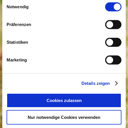
Einwilligungsauswahl
Cookies, wenn Sie unsere Webseite weiterhin nutzen.
Notwendig
Präferenzen
Statistiken
Marketing
Details zeigen
Cookies zulassen
Nur notwendige Cookies verwenden