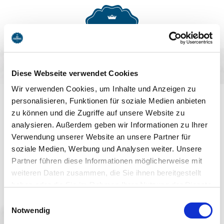
MENU
BUCHEN
Diese Webseite verwendet Cookies
AUF DEM LAUFENDEN
Wir verwenden Cookies, um Inhalte und Anzeigen zu
personalisieren, Funktionen für soziale Medien anbieten
BLEIBEN
zu können und die Zugriffe auf unsere Website zu
analysieren. Außerdem geben wir Informationen zu Ihrer
Verwendung unserer Website an unsere Partner für
soziale Medien, Werbung und Analysen weiter. Unsere
Partner führen diese Informationen möglicherweise mit
weiteren Daten zusammen, die Sie ihnen bereitgestellt
haben oder die Sie im Rahmen Ihrer Nutzung der Dienste
Jetzt anmelden
gesammelt haben. Sie geben Einwilligung zu unseren
Einwilligungsauswahl
Cookies, wenn Sie unsere Webseite weiterhin nutzen.
Notwendig