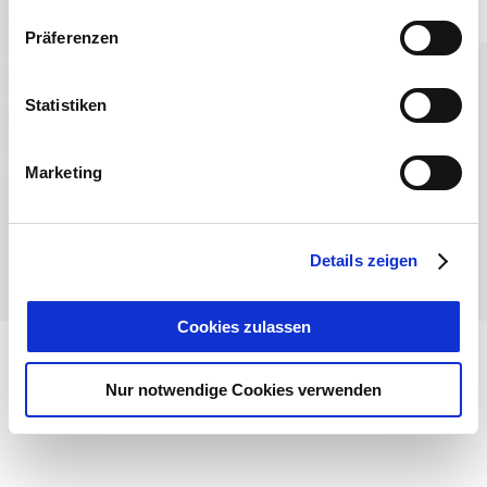
Präferenzen
Sprache wählen:
DE
EN
IT
Statistiken
Kontakt
TegernseeCard
Prospekte
Anreise
Presse
Karriere
Impressum
Datenschutz
Über uns
Marketing
Bayern - traditionell anders
Details zeigen
Cookies zulassen
Nur notwendige Cookies verwenden