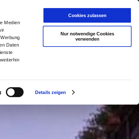
PLANER
KET
GUTSCHEINE
Cookies zulassen
le Medien
ir
Nur notwendige Cookies
, Werbung
verwenden
ren Daten
ienste
weiterhin
g
Details zeigen