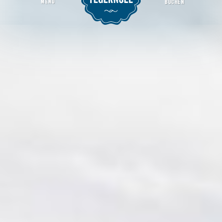
MENU
BUCHEN
Bau- & Garten Fachmarkt Stettner GmbH
Startseite