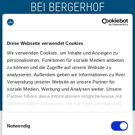
BEI BERGERHOF
TEGERNSEE BUCHEN
-
Diese Webseite verwendet Cookies
Wir verwenden Cookies, um Inhalte und Anzeigen zu
Anzahl Personen
personalisieren, Funktionen für soziale Medien anbieten
zu können und die Zugriffe auf unsere Website zu
Zimmer finden
analysieren. Außerdem geben wir Informationen zu Ihrer
Verwendung unserer Website an unsere Partner für
soziale Medien, Werbung und Analysen weiter. Unsere
Partner führen diese Informationen möglicherweise mit
weiteren Daten zusammen, die Sie ihnen bereitgestellt
haben oder die Sie im Rahmen Ihrer Nutzung der Dienste
gesammelt haben. Sie geben Einwilligung zu unseren
Einwilligungsauswahl
Cookies, wenn Sie unsere Webseite weiterhin nutzen.
Notwendig