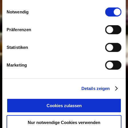
gesammelt haben. Sie geben Einwilligung zu unseren
Einwilligungsauswahl
Cookies, wenn Sie unsere Webseite weiterhin nutzen.
Notwendig
Präferenzen
Statistiken
Marketing
Details zeigen
Cookies zulassen
Nur notwendige Cookies verwenden