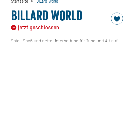
Startseite
Billard World
Billard World
jetzt geschlossen
Spiel, Spaß und nette Unterhaltung für Jung und Alt auf
rund 300 qm.
In einem gemütlichen Ambiente bietet die Billard World 9-
Fuß Billardtische vier Löwen Dartgeräte, einen "Fun-4-
Four" Touchscreen, einen Trendy Touchscreen und vier
Internetterminals sowie ein Cafe' - Bistro - Bar Bereich.
Oder Sie versuchen an den drei Geldspielautomaten ihr
Glück.
Zudem finden Sie auch eine große Auswahl an
Markenzubehör für Billard und Dart.