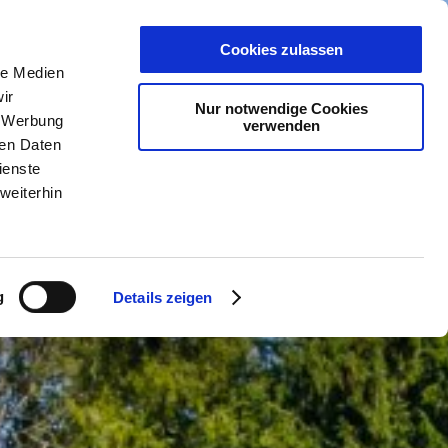
PLANER
KET
GUTSCHEINE
Cookies zulassen
le Medien
ir
Nur notwendige Cookies
, Werbung
verwenden
ren Daten
ienste
weiterhin
g
Details zeigen