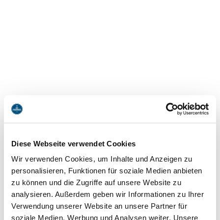
Bushaltestelle Krinner Hof
Diese Webseite verwendet Cookies
Ringbergstr.
Wir verwenden Cookies, um Inhalte und Anzeigen zu
83707
Bad Wiessee
personalisieren, Funktionen für soziale Medien anbieten
jetzt Route planen
zu können und die Zugriffe auf unsere Website zu
analysieren. Außerdem geben wir Informationen zu Ihrer
Verwendung unserer Website an unsere Partner für
soziale Medien, Werbung und Analysen weiter. Unsere