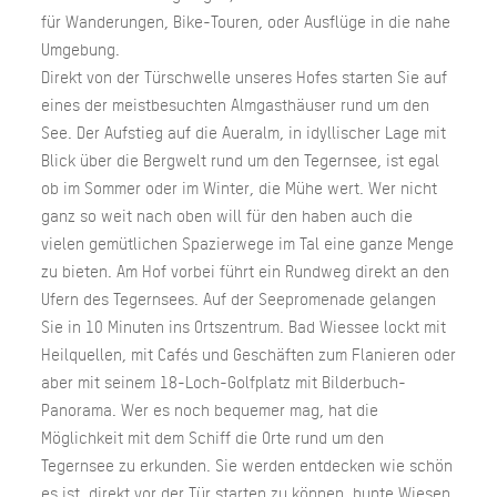
für Wanderungen, Bike-Touren, oder Ausflüge in die nahe
Umgebung.
Direkt von der Türschwelle unseres Hofes starten Sie auf
eines der meistbesuchten Almgasthäuser rund um den
See. Der Aufstieg auf die Aueralm, in idyllischer Lage mit
Blick über die Bergwelt rund um den Tegernsee, ist egal
ob im Sommer oder im Winter, die Mühe wert. Wer nicht
ganz so weit nach oben will für den haben auch die
vielen gemütlichen Spazierwege im Tal eine ganze Menge
zu bieten. Am Hof vorbei führt ein Rundweg direkt an den
Ufern des Tegernsees. Auf der Seepromenade gelangen
Sie in 10 Minuten ins Ortszentrum. Bad Wiessee lockt mit
Heilquellen, mit Cafés und Geschäften zum Flanieren oder
aber mit seinem 18-Loch-Golfplatz mit Bilderbuch-
Panorama. Wer es noch bequemer mag, hat die
Möglichkeit mit dem Schiff die Orte rund um den
Tegernsee zu erkunden. Sie werden entdecken wie schön
es ist, direkt vor der Tür starten zu können, bunte Wiesen