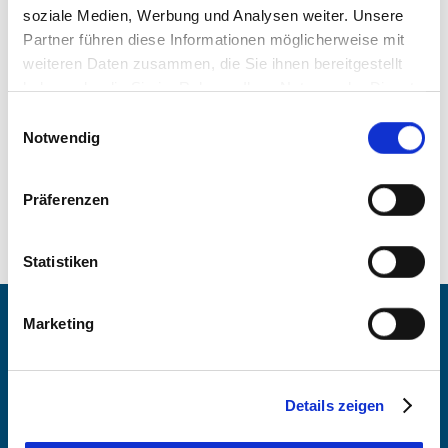
soziale Medien, Werbung und Analysen weiter. Unsere
Partner führen diese Informationen möglicherweise mit
weiteren Daten zusammen, die Sie ihnen bereitgestellt
haben oder die Sie im Rahmen Ihrer Nutzung der Dienste
BEWERTUNGEN
gesammelt haben. Sie geben Einwilligung zu unseren
Einwilligungsauswahl
Cookies, wenn Sie unsere Webseite weiterhin nutzen.
Notwendig
Präferenzen
Statistiken
Marketing
BEI HAGNHOF AM SEE
BUCHEN
Details zeigen