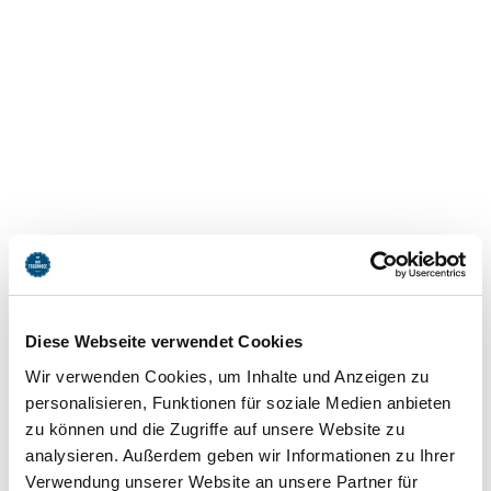
Hagnhof am See
Dorfplatz 5
83707
Bad Wiessee
Tel: +49-8022-83353
Diese Webseite verwendet Cookies
zur Homepage
Wir verwenden Cookies, um Inhalte und Anzeigen zu
E-Mail
personalisieren, Funktionen für soziale Medien anbieten
jetzt Route planen
zu können und die Zugriffe auf unsere Website zu
analysieren. Außerdem geben wir Informationen zu Ihrer
Verwendung unserer Website an unsere Partner für