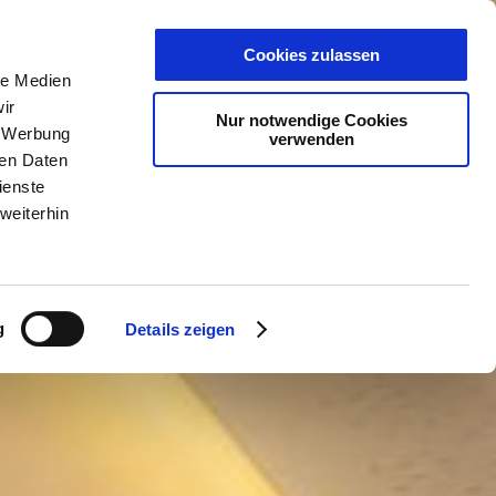
PLANER
KET
GUTSCHEINE
Cookies zulassen
le Medien
ir
Nur notwendige Cookies
, Werbung
verwenden
ren Daten
ienste
weiterhin
g
Details zeigen